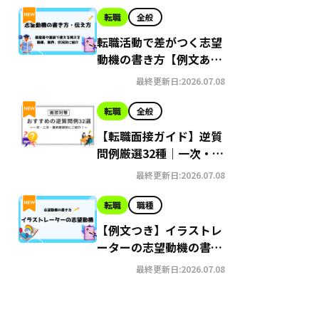
転職
全般
転職活動で差がつく志望
動機の書き方【例文あ
り】｜未経験や職種別も
最終更新日:2026.07.08
転職
全般
【転職面接ガイド】逆質
問例厳選32種｜一次・二
次・最終面接別
最終更新日:2026.07.08
転職
職種
【例文つき】イラストレ
ーターの志望動機の書き
方をかんたん解説
最終更新日:2026.07.08