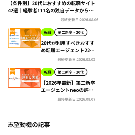
【条件別】20代におすすめの転職サイト
42選｜経験者111名の独自データから導
き出す選び方
最終更新日:2026.08.06
転職
第二新卒・20代
20代が利用すべきおすす
め転職エージェント22選
【2026年最新】
最終更新日:2026.08.03
転職
第二新卒・20代
【2026年最新】第二新卒
エージェントneoの評判
はやばい？Google口コ
最終更新日:2026.08.07
ミ高評価の真実と利用の
注意点を徹底解説
志望動機の記事