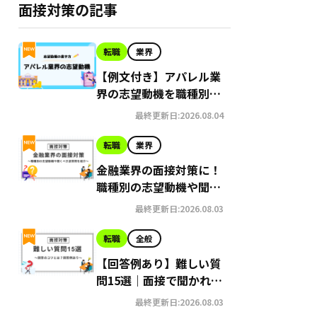
面接対策の記事
転職
業界
【例文付き】アパレル業
界の志望動機を職種別に
詳しく解説！
最終更新日:2026.08.04
転職
業界
金融業界の面接対策に！
職種別の志望動機や聞く
べき逆質問を紹介
最終更新日:2026.08.03
転職
全般
【回答例あり】難しい質
問15選｜面接で聞かれた
場合の回答のコツとは？
最終更新日:2026.08.03