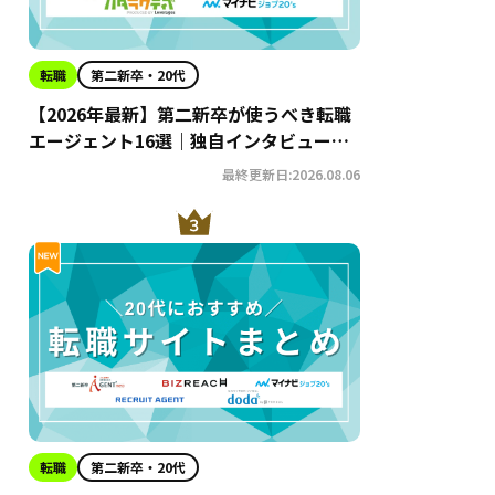
転職
第二新卒・20代
【2026年最新】第二新卒が使うべき転職
エージェント16選｜独自インタビューか
らわかるおすすめ理由・サービスの特徴
最終更新日:2026.08.06
を徹底解説！
転職
第二新卒・20代