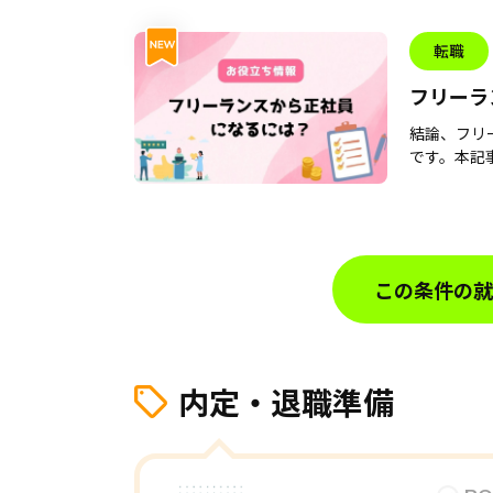
転職
フリーラ
戦略
結論、フリ
です。本記事
この条件の就
内定・退職準備