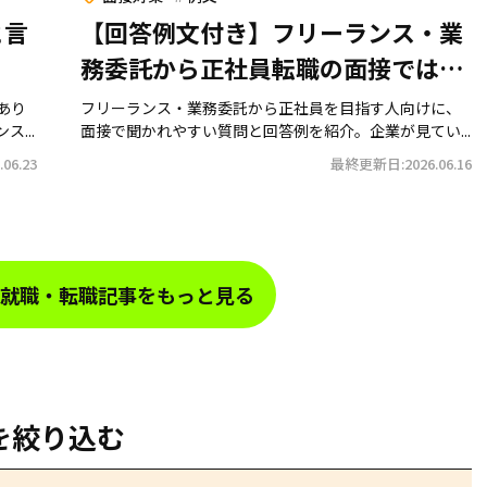
と言
【回答例文付き】フリーランス・業
務委託から正社員転職の面接では何
を聞かれる？
あり
フリーランス・業務委託から正社員を目指す人向けに、
...
面接で聞かれやすい質問と回答例を紹介。企業が見てい...
06.23
最終更新日:2026.06.16
就職・転職記事をもっと見る
を絞り込む