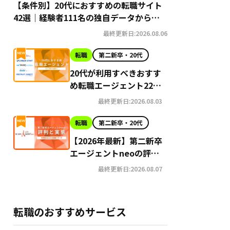
【条件別】20代におすすめの転職サイト
42選｜経験者111名の独自データから導
き出す選び方
最終更新日:2026.08.06
転職
第二新卒・20代
20代が利用すべきおすす
め転職エージェント22選
【2026年最新】
最終更新日:2026.08.03
転職
第二新卒・20代
【2026年最新】第二新卒
エージェントneoの評判
はやばい？Google口コ
最終更新日:2026.08.07
ミ高評価の真実と利用の
注意点を徹底解説
転職のおすすめサービス