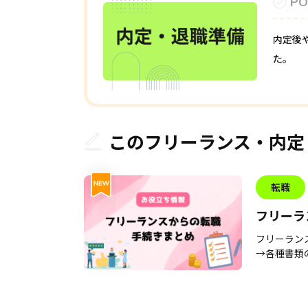
PO
内定後
た。
このフリーランス・内定
転職
フリーラ
流れ
フリーラン
→各種書類の