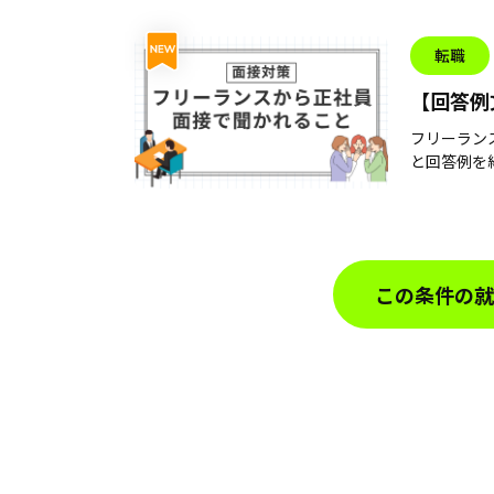
転職
【回答例
接では何
フリーラン
と回答例を紹
この条件の就