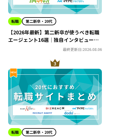
転職
第二新卒・20代
【2026年最新】第二新卒が使うべき転職
エージェント16選｜独自インタビューか
らわかるおすすめ理由・サービスの特徴
最終更新日:2026.08.06
を徹底解説！
転職
第二新卒・20代