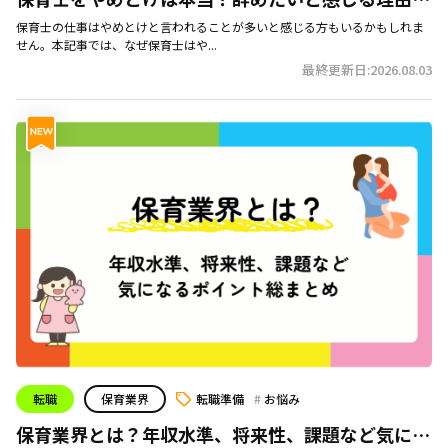
ポイントを口コミをもとに解説
保育士の仕事はやめとけと言われることが多いと感じる方もいるかもしれま
せん。本記事では、なぜ保育士はや...
最終更新日:2026.08.03
転職
保育業界
転職準備
お悩み
保育業界とは？年収水準、将来性、課題など気にな