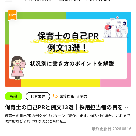
転職
保育業界
面接対策
例文
保育士の自己PRと例文13選｜採用担当者の目を惹
く書き方
保育士の自己PRの例文を13パターンご紹介します。強み別や年数、これまで
の経験などそれぞれの状況に合わせ...
最終更新日:2026.06.16