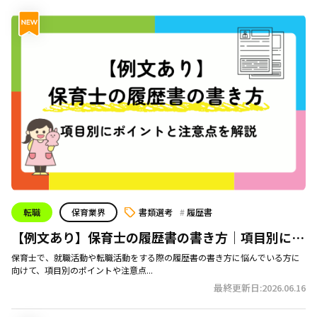
転職
保育業界
書類選考
履歴書
【例文あり】保育士の履歴書の書き方｜項目別にポ
イントと注意点を解説
保育士で、就職活動や転職活動をする際の履歴書の書き方に悩んでいる方に
向けて、項目別のポイントや注意点...
最終更新日:2026.06.16