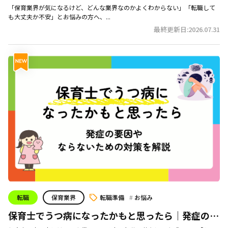
るポイント総まとめ
「保育業界が気になるけど、どんな業界なのかよくわからない」「転職して
も大丈夫か不安」とお悩みの方へ、...
最終更新日:2026.07.31
転職
保育業界
転職準備
お悩み
保育士でうつ病になったかもと思ったら｜発症の要