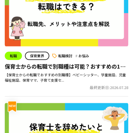
転職
保育業界
転職検討
お悩み
保育士からの転職で別職種は可能？おすすめの15
職種と成功法
【保育士からの転職でおすすめの別職種】ベビーシッター、学童施設、児童
福祉施設、保育ママ、子育て支援セ...
最終更新日:2026.07.28