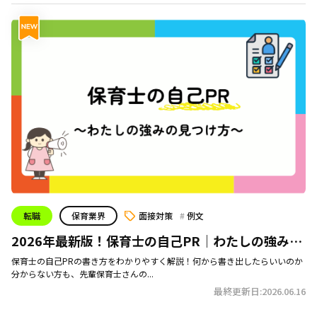
転職
保育業界
面接対策
例文
2026年最新版！保育士の自己PR｜わたしの強み・
長所の見つけ方！
保育士の自己PRの書き方をわかりやすく解説！何から書き出したらいいのか
分からない方も、先輩保育士さんの...
最終更新日:2026.06.16