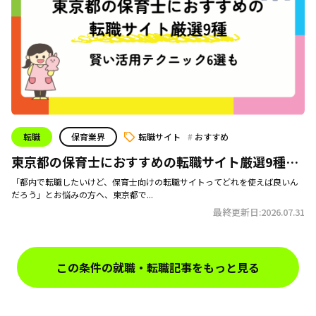
転職
保育業界
転職サイト
おすすめ
東京都の保育士におすすめの転職サイト厳選9種｜
賢い活用テクニック6選も
「都内で転職したいけど、保育士向けの転職サイトってどれを使えば良いん
だろう」とお悩みの方へ、東京都で...
最終更新日:2026.07.31
この条件の就職・転職記事をもっと見る