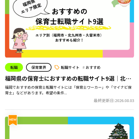
転職
保育業界
転職サイト
おすすめ
福岡県の保育士におすすめの転職サイト9選｜北九
州・久留米などエリア別おすすめも！
福岡でおすすめの保育士転職サイトには「保育士ワーカー」や「マイナビ保
育士」などがあります。希望の条件...
最終更新日:2026.08.03