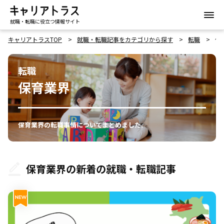
就職・転職に役立つ情報サイト
キャリアトラスTOP
就職・転職記事をカテゴリから探す
転職
保
転職
保育業界
保育業界の転職事情についてまとめました。
保育業界の新着の就職・転職記事