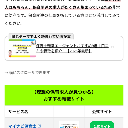
人はもちろん、保育関連の求人がたくさん集まっているため
非常
に便利です。保育関連の仕事を探している方はぜひ活用してみて
ください。
同じテーマでよく読まれている記事
保育士転職エージェントおすすめ9選｜口コ
ミや特徴を紹介！【2026年最新】
→ 横にスクロールできます
【理想の保育求人が見つかる】
おすすめ転職サイト
サービス名
公式サイト
お
【
マイナビ保育士
公式サイト