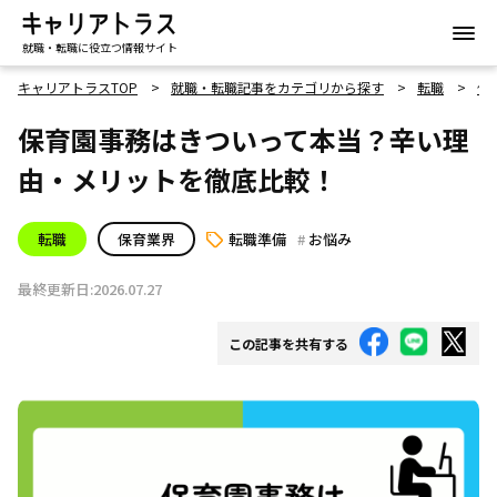
就職・転職に役立つ情報サイト
キャリアトラスTOP
就職・転職記事をカテゴリから探す
転職
保
保育園事務はきついって本当？辛い理
由・メリットを徹底比較！
転職
保育業界
転職準備
お悩み
最終更新日:2026.07.27
この記事を共有する