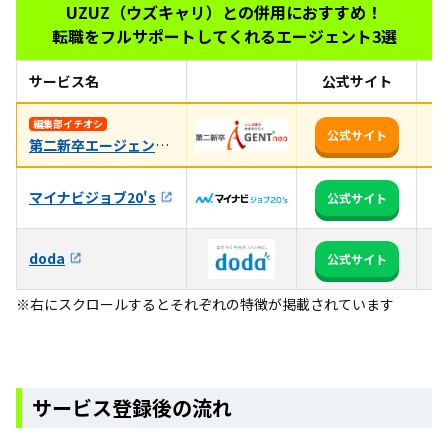
UZUZ（ウズキャリ）との併用におすすめ！
転職をフルサポートしてくれるエージェント3選
サービス名
公式サイト
お
未
編集部イチオシ
公式サイト
第二新卒エージェントneo
率
マイナビジョブ20's
全
公式サイト
3
doda
公式サイト
か
※右にスクロールするとそれぞれの特徴が掲載されています
サービス登録後の流れ