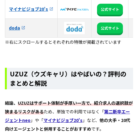
マイナビジョブ20's
全
公式サイト
3
doda
公式サイト
か
※右にスクロールするとそれぞれの特徴が掲載されています
UZUZ（ウズキャリ）はやばいの？評判の
まとめと解説
結論、
UZUZはサポート体制が手厚い一方で、紹介求人の選択肢が
狭まるリスクがある
ため、単独での利用ではなく「
第二新卒エー
ジェントneo
」や「
マイナビジョブ20's
」など、
他の大手・20代
向けエージェントと併用することがおすすめ
です。