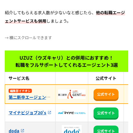
紹介してもらえる求人数が少ないなと感じたら、
他の転職エージ
ェントサービスも併用
しましょう。
→ 横にスクロールできます
UZUZ（ウズキャリ）との併用におすすめ！
転職をフルサポートしてくれるエージェント3選
サービス名
公式サイト
お
未
編集部イチオシ
公式サイト
第二新卒エージェントneo
率
マイナビジョブ20's
全
公式サイト
3
doda
公式サイト