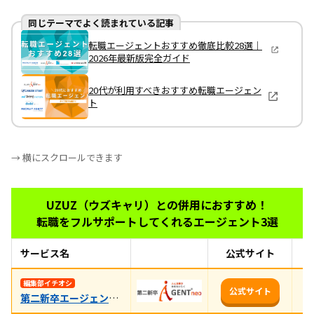
同じテーマでよく読まれている記事
転職エージェントおすすめ徹底比較28選｜
2026年最新版完全ガイド
20代が利用すべきおすすめ転職エージェン
ト
→ 横にスクロールできます
UZUZ（ウズキャリ）との併用におすすめ！
転職をフルサポートしてくれるエージェント3選
サービス名
公式サイト
お
未
編集部イチオシ
公式サイト
第二新卒エージェントneo
率