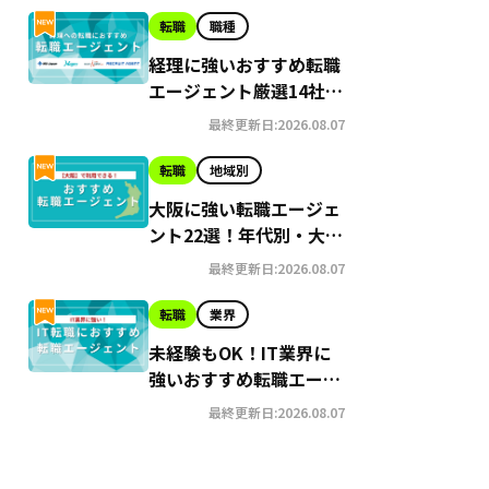
転職
職種
経理に強いおすすめ転職
エージェント厳選14社｜
未経験者向けのサービス
最終更新日:2026.08.07
も紹介
転職
地域別
大阪に強い転職エージェ
ント22選！年代別・大
手・地域密着型にわけて
最終更新日:2026.08.07
おすすめを紹介
転職
業界
未経験もOK！IT業界に
強いおすすめ転職エージ
ェント19社【2026年最
最終更新日:2026.08.07
新】