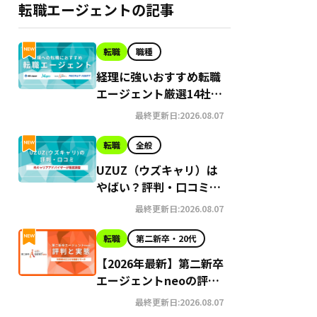
転職エージェントの記事
転職
職種
経理に強いおすすめ転職
エージェント厳選14社｜
未経験者向けのサービス
最終更新日:2026.08.07
も紹介
転職
全般
UZUZ（ウズキャリ）は
やばい？評判・口コミを
プロが徹底解説
最終更新日:2026.08.07
転職
第二新卒・20代
【2026年最新】第二新卒
エージェントneoの評判
はやばい？Google口コ
最終更新日:2026.08.07
ミ高評価の真実と利用の