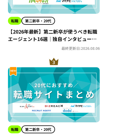
転職
第二新卒・20代
【2026年最新】第二新卒が使うべき転職
エージェント16選｜独自インタビューか
らわかるおすすめ理由・サービスの特徴
最終更新日:2026.08.06
を徹底解説！
転職
第二新卒・20代