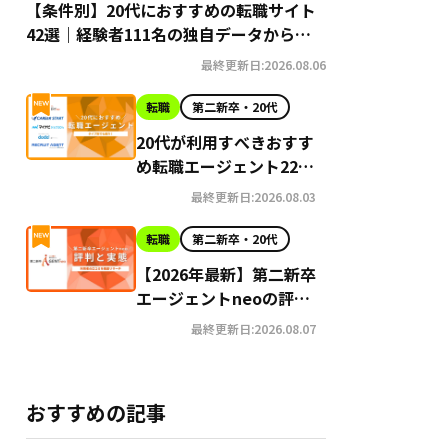
【条件別】20代におすすめの転職サイト
42選｜経験者111名の独自データから導
き出す選び方
最終更新日:2026.08.06
転職
第二新卒・20代
20代が利用すべきおすす
め転職エージェント22選
【2026年最新】
最終更新日:2026.08.03
転職
第二新卒・20代
【2026年最新】第二新卒
エージェントneoの評判
はやばい？Google口コ
最終更新日:2026.08.07
ミ高評価の真実と利用の
注意点を徹底解説
おすすめの記事