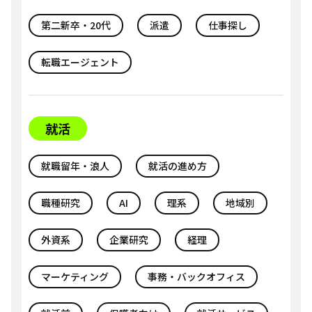
第二新卒・20代
派遣
仕事探し
転職エージェント
就活
就職留年・浪人
就活の進め方
職種研究
AI
理系
地域別
外資系
企業研究
経理
マーケティング
事務・バックオフィス