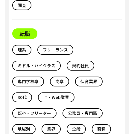
調査
転職
理系
フリーランス
ミドル・ハイクラス
契約社員
専門学校卒
高卒
保育業界
30代
IT・Web業界
既卒・フリーター
公務員・専門職
地域別
業界
全般
職種