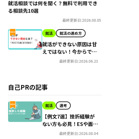
就活相談では何を聞く？無料で利用でき
る相談先10選
最終更新日:2026.08.05
就活
就活の進め方
就活ができない原因は甘
えではない！今からでも
間に合う就職への対処法
最終更新日:2026.06.23
自己PRの記事
就活
選考
【例文7選】挫折経験が
ない方も必見！ESや面接
でアピールする方法
最終更新日:2026.08.04