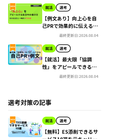
就活
選考
【例文あり】向上心を自
己PRで効果的に伝えるコ
ツ｜言い換え例も紹介
最終更新日:2026.08.04
就活
選考
【就活】最大限「協調
性」をアピールできる自
己PR･例文7選
最終更新日:2026.08.04
選考対策の記事
就活
選考
【無料】ES添削できるサ
ービス10選を元キャリア