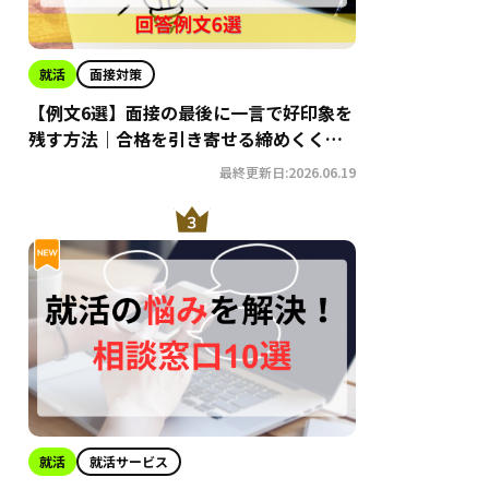
就活
面接対策
【例文6選】面接の最後に一言で好印象を
残す方法｜合格を引き寄せる締めくくり
術
最終更新日:2026.06.19
就活
就活サービス