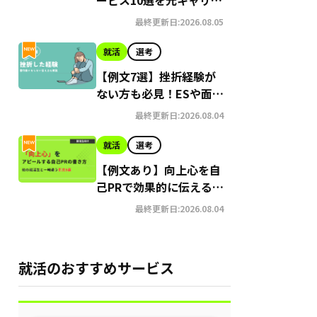
アドバイザーが紹介 | 添
最終更新日:2026.08.05
削時のポイントも解説
就活
選考
【例文7選】挫折経験が
ない方も必見！ESや面接
でアピールする方法
最終更新日:2026.08.04
就活
選考
【例文あり】向上心を自
己PRで効果的に伝えるコ
ツ｜言い換え例も紹介
最終更新日:2026.08.04
就活のおすすめサービス