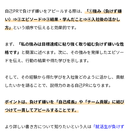
自己PRで負けず嫌いをアピールする際は、
「①強み（負けず嫌
い）⇒②エピソード⇒③結果・学んだこと⇒④入社後の活かし
方」
という順序で伝えると効果的です。
まず、
「私の強みは目標達成に粘り強く取り組む負けず嫌いな性
格です」
と簡潔に述べます。次に、その強みを発揮したエピソー
ドを伝え、行動の結果や得た学びを示します。
そして、その経験から得た学びを入社後どのように活かし、貢献
したいかを語ることで、説得力のある自己PRになります。
ポイントは、負けず嫌いを「自己成長」や「チーム貢献」に結び
つけて一貫してアピールすることです。
より詳しい書き方について知りたいという人は
「就活生が負けず