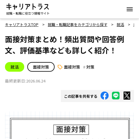
就職・転職に役立つ情報サイト
キャリアトラスTOP
就職・転職記事をカテゴリから探す
就活
面
面接対策まとめ！頻出質問や回答例
文、評価基準なども詳しく紹介！
就活
面接対策
面接対策
対策
最終更新日:2026.06.24
この記事を共有する