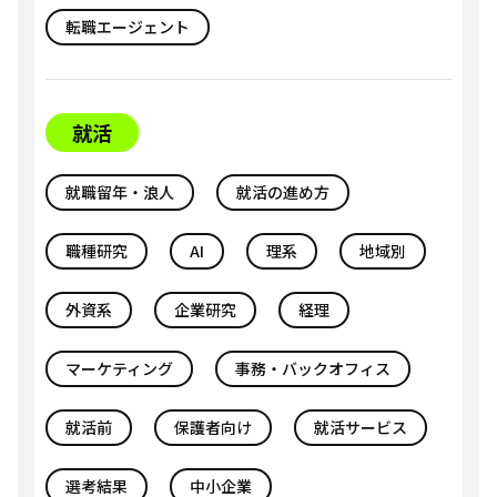
転職エージェント
就活
就職留年・浪人
就活の進め方
職種研究
AI
理系
地域別
外資系
企業研究
経理
マーケティング
事務・バックオフィス
就活前
保護者向け
就活サービス
選考結果
中小企業