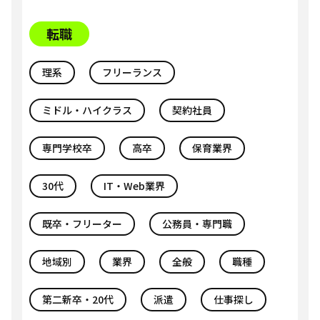
転職
理系
フリーランス
ミドル・ハイクラス
契約社員
専門学校卒
高卒
保育業界
30代
IT・Web業界
既卒・フリーター
公務員・専門職
地域別
業界
全般
職種
第二新卒・20代
派遣
仕事探し