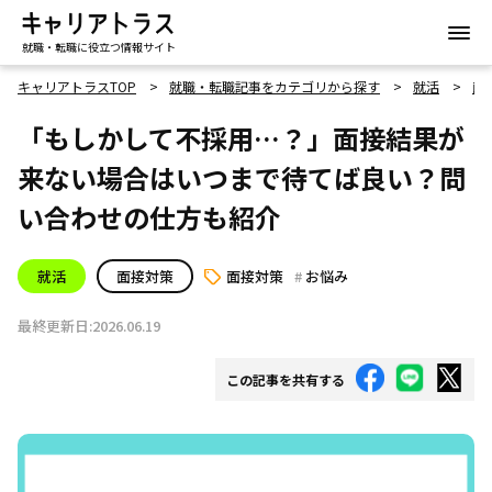
就職・転職に役立つ情報サイト
キャリアトラスTOP
就職・転職記事をカテゴリから探す
就活
面
「もしかして不採用…？」面接結果が
来ない場合はいつまで待てば良い？問
い合わせの仕方も紹介
就活
面接対策
面接対策
お悩み
最終更新日:2026.06.19
この記事を共有する