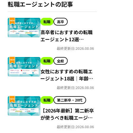
転職エージェントの記事
転職
高卒
高卒者におすすめの転職
エージェント12選
【2026年最新版】
最終更新日:2026.08.06
転職
全般
女性におすすめの転職エ
ージェント18選｜年齢・
未経験など目的別に紹介
最終更新日:2026.08.06
転職
第二新卒・20代
【2026年最新】第二新卒
が使うべき転職エージェ
ント16選｜独自インタビ
最終更新日:2026.08.06
ューからわかるおすすめ