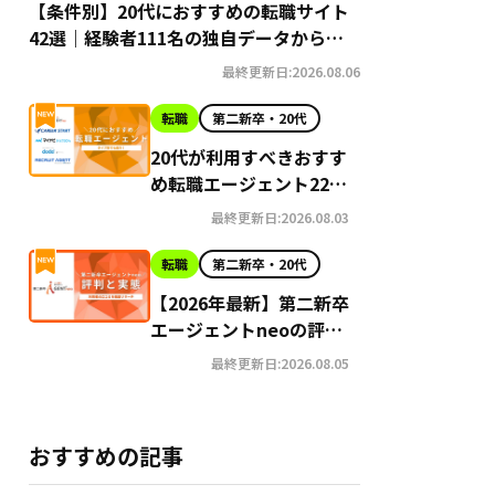
【条件別】20代におすすめの転職サイト
42選｜経験者111名の独自データから導
き出す選び方
最終更新日:2026.08.06
転職
第二新卒・20代
20代が利用すべきおすす
め転職エージェント22選
【2026年最新】
最終更新日:2026.08.03
転職
第二新卒・20代
【2026年最新】第二新卒
エージェントneoの評判
はやばい？Google口コ
最終更新日:2026.08.05
ミ高評価の真実と利用の
注意点を徹底解説
おすすめの記事