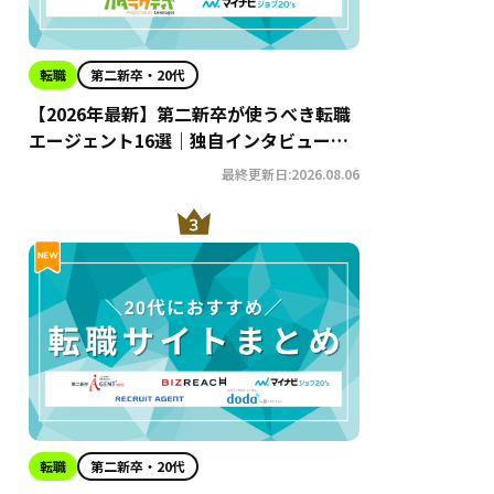
転職
第二新卒・20代
【2026年最新】第二新卒が使うべき転職
エージェント16選｜独自インタビューか
らわかるおすすめ理由・サービスの特徴
最終更新日:2026.08.06
を徹底解説！
転職
第二新卒・20代