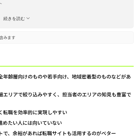
ト
選ぶ際のチェックポイント5つ
続きを読む
「効率的な使い方」
含みます
利用の流れ
利用時の注意点
してよくあるQ&A
全年齢層向けのものや若手向け、地域密着型のものなどがあ
細エリアで絞り込みやすく、担当者のエリアの知見も豊富で
く転職を効率的に実現しやすい
進めたい人には向いていない
トで、余裕があれば転職サイトも活用するのがベター