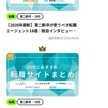
転職
第二新卒・20代
【2026年最新】第二新卒が使うべき転職
エージェント16選｜独自インタビューか
らわかるおすすめ理由・サービスの特徴
最終更新日:2026.08.06
を徹底解説！
転職
第二新卒・20代