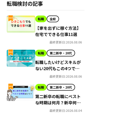
ン転
転職検討の記事
転職
全般
人
【家を出ずに稼ぐ方法】
在宅でできる仕事11選
含む）
最終更新日:2026.08.06
転職
第二新卒・20代
転職したいけどスキルが
ない20代もこの4つで可
能に！理由と注意点
最終更新日:2026.08.06
転職
第二新卒・20代
第二新卒の転職にベスト
な時期は何月？新卒何年
目？スケジュールを解説
最終更新日:2026.08.04