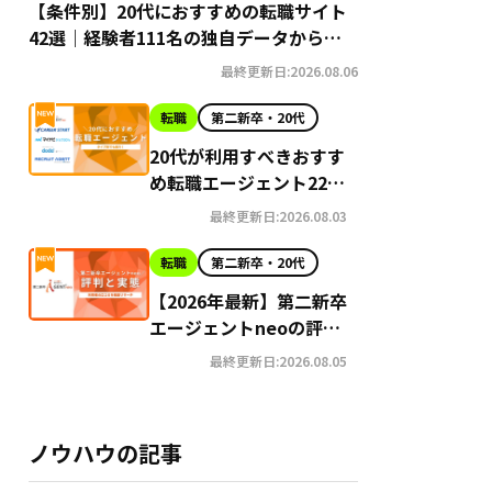
【条件別】20代におすすめの転職サイト
42選｜経験者111名の独自データから導
き出す選び方
最終更新日:2026.08.06
転職
第二新卒・20代
20代が利用すべきおすす
め転職エージェント22選
【2026年最新】
最終更新日:2026.08.03
転職
第二新卒・20代
【2026年最新】第二新卒
エージェントneoの評判
はやばい？Google口コ
最終更新日:2026.08.05
ミ高評価の真実と利用の
注意点を徹底解説
ノウハウの記事