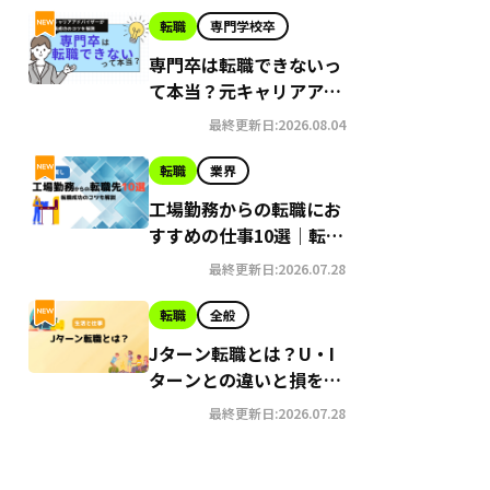
転職
専門学校卒
専門卒は転職できないっ
て本当？元キャリアアド
バイザーがコツを直伝
最終更新日:2026.08.04
転職
業界
工場勤務からの転職にお
すすめの仕事10選｜転職
成功のコツも解説
最終更新日:2026.07.28
転職
全般
Jターン転職とは？U・I
ターンとの違いと損をし
ないためのコツ
最終更新日:2026.07.28