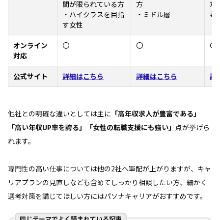
間が限られている方
方
た
・ハイクラスを目指
・ミドル層
希
す女性
オンライン
〇
〇
〇
対応
公式サイト
詳細はこちら
詳細はこちら
詳
他社との明確な違いとしては主に
「高年収求人が豊富である」
「高い年収UP率を誇る」「女性の転職支援にも強い」
点が挙げら
れます。
専門性の高い仕事については他の2社へ軍配が上がりますが、キャ
リアプランの見直しなども含めてしっかり相談したい方、細かく
選考対策を講じてほしい方にはパソナキャリアがおすすめです。
同じテーマでよく読まれている記事