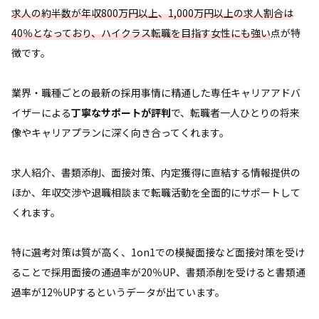
求人の約半数が年収800万円以上、1,000万円以上の求人割合は
40％となっており、ハイクラス転職を目指す女性にも強い
点が特
徴です。
業界・職種ごとの最新の採用事情に精通した専任キャリアアドバ
イザーによる
丁寧なサポートが評判
で、転職者一人ひとりの将来
像やキャリアプランに深く向き合ってくれます。
求人紹介、書類添削、面接対策、内定獲得に直結する情報提供の
ほか、年収交渉や退職相談まで転職活動を全面的にサポートして
くれます。
特に選考対策は質が高く、1on1での模擬面接など面接対策を受け
ることで採用面接の通過率が20％UP、書類添削を受けると書類通
過率が12％UPするというデータが出ています。