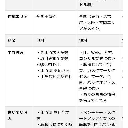
ドル層）
対応エリア
全国＋海外
全国（東京・名古
全
屋・大阪・福岡エリ
アがメイン）
料金
無料
無料
無
主な強み
・高年収求人多数
・IT、WEB、人材、
・
・取引実施企業数
コンサル業界に強い
い
30,000社以上
・職種としては営
・
・年収UP率61.7％
業、カスタマーサク
当
・丁寧な対応が評判
セス、マーケ、企
バ
画、バックオフィス
・
全般に強い
を
・ありのままの情報
を伝えてくれる
向いている
・年収UPを目指す
・ベンチャー・スタ
・
人
方
ートアップ企業への
方
・転職活動に割く時
転職を目指している
・