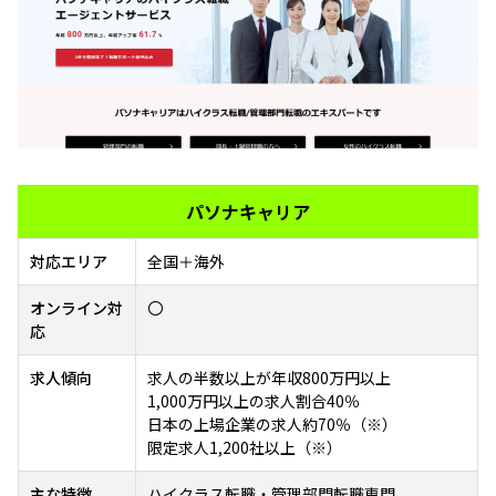
パソナキャリア
対応エリア
全国＋海外
オンライン対
〇
応
求人傾向
求人の半数以上が年収800万円以上
1,000万円以上の求人割合40％
日本の上場企業の求人約70％（※）
限定求人1,200社以上（※）
主な特徴
ハイクラス転職・管理部門転職専門