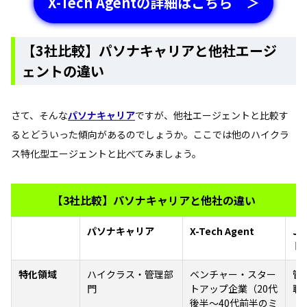
X-Tech Agentの詳細はこちら ＞
【3社比較】パソナキャリアと他社エージ
ェントの違い
さて、そんな
パソナキャリア
ですが、他社エージェントと比較す
るとどういった傾向があるのでしょうか。ここでは他のハイクラ
ス特化型エージェントと比べてみましょう。
【3社比較】パソナキャリアと他社の違い
パソナキャリア
X-Tech Agent
J
ト
特化領域
ハイクラス・管理部
ベンチャー・スター
管
門
トアップ企業（20代
職
後半～40代前半のミ