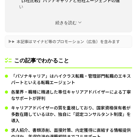
【3社比較】パソナキャリアと他社エージェントの違
い
パソナキャリアを利用する流れ
続きを読む
パソナキャリアの賢い活用術
パソナキャリアに関してよくあるQ&A
本記事はマイナビ等のプロモーション（広告）を含みます
【まとめ】パソナキャリアの評判は上々。効率的に
ハイクラス転職をしたいならココ
この記事でわかること
「パソナキャリア」はハイクラス転職・管理部門転職のエキス
パートといえる転職エージェント
各業界・職種に精通した専任キャリアアドバイザーによる丁寧
なサポートが評判
キャリアアドバイザーの質を重視しており、国家資格保有者が
多数在籍しているほか、独自に「認定コンサルタント制度」を
導入
求人紹介、書類添削、面接対策、内定獲得に直結する情報提供
のほか、年収交渉や退職相談までフルサポート