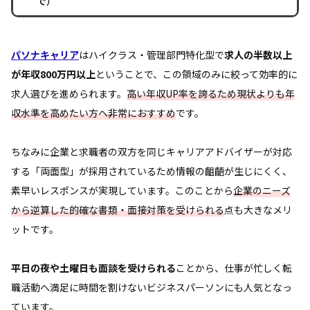
で）
パソナキャリア
はハイクラス・管理部門特化型で
求人の半数以上
が年収800万円以上
ということで、この領域のみに絞って効率的に
求人選びを進められます。
高い年収UP率を誇るため現状よりも年
収水準を高めたい方へ非常におすすめ
です。
ちなみに企業と求職者の双方を同じキャリアアドバイザーが対応
する「両面型」が採用されているため情報の齟齬が生じにくく、
素早いレスポンスが実現しています。このことから
企業のニーズ
から逆算した的確な書類・面接対策を受けられる
点も大きなメリ
ットです。
平日の夜や土曜日も面談を受けられる
ことから、仕事が忙しく転
職活動へ満足に時間を割けないビジネスパーソンにも人気となっ
ています。