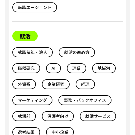
転職エージェント
就活
就職留年・浪人
就活の進め方
職種研究
AI
理系
地域別
外資系
企業研究
経理
マーケティング
事務・バックオフィス
就活前
保護者向け
就活サービス
選考結果
中小企業