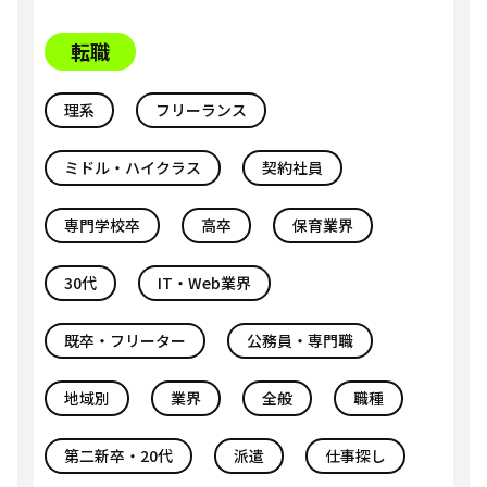
転職
理系
フリーランス
ミドル・ハイクラス
契約社員
専門学校卒
高卒
保育業界
30代
IT・Web業界
既卒・フリーター
公務員・専門職
地域別
業界
全般
職種
第二新卒・20代
派遣
仕事探し