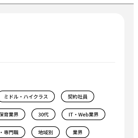
ミドル・ハイクラス
契約社員
保育業界
30代
IT・Web業界
・専門職
地域別
業界