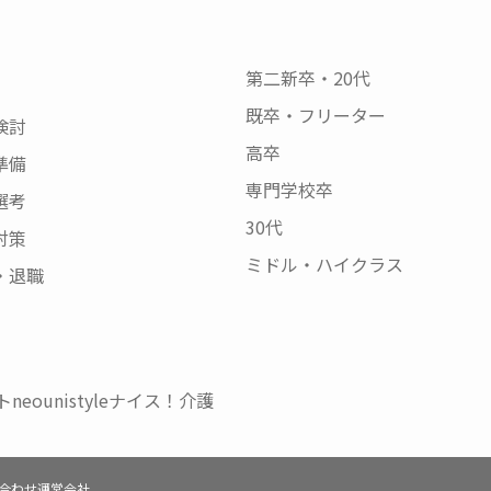
第二新卒・20代
既卒・フリーター
検討
高卒
準備
専門学校卒
選考
30代
対策
ミドル・ハイクラス
・退職
neo
unistyle
ナイス！介護
合わせ
運営会社