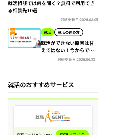
就活相談では何を聞く？無料で利用でき
る相談先10選
最終更新日:2026.08.05
就活
就活の進め方
就活ができない原因は甘
えではない！今からでも
間に合う就職への対処法
最終更新日:2026.06.23
就活のおすすめサービス
登録はこちら
就活エージェントneo