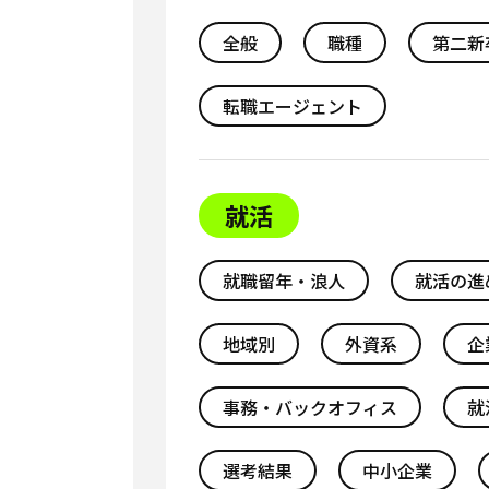
全般
職種
第二新
転職エージェント
就活
就職留年・浪人
就活の進
地域別
外資系
企
事務・バックオフィス
就
選考結果
中小企業