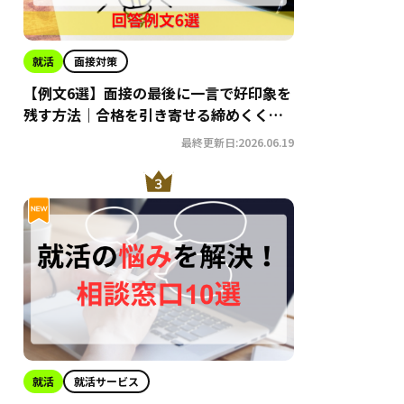
就活
面接対策
【例文6選】面接の最後に一言で好印象を
残す方法｜合格を引き寄せる締めくくり
術
最終更新日:2026.06.19
就活
就活サービス