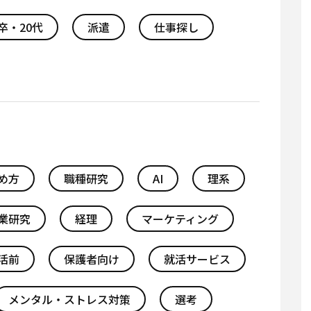
卒・20代
派遣
仕事探し
め方
職種研究
AI
理系
業研究
経理
マーケティング
活前
保護者向け
就活サービス
メンタル・ストレス対策
選考