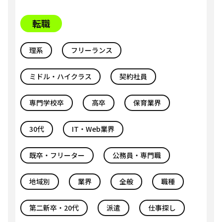
転職
理系
フリーランス
ミドル・ハイクラス
契約社員
専門学校卒
高卒
保育業界
30代
IT・Web業界
既卒・フリーター
公務員・専門職
地域別
業界
全般
職種
第二新卒・20代
派遣
仕事探し