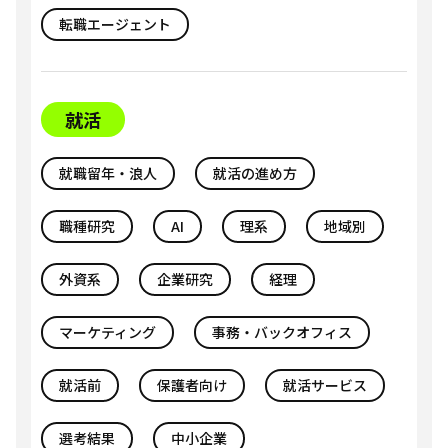
転職エージェント
就活
就職留年・浪人
就活の進め方
職種研究
AI
理系
地域別
外資系
企業研究
経理
マーケティング
事務・バックオフィス
就活前
保護者向け
就活サービス
選考結果
中小企業