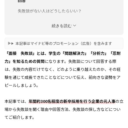
回答
失敗談がない人はどうしたらいい？
面接で聞かれる「失敗談」に関するよくある質問
続きを読む
面接対策におすすめの就活エージェント4選
本記事はマイナビ等のプロモーション（広告）を含みます
「面接 失敗談」とは、学生の「問題解決力」「分析力」「忍耐
力」を知るための質問
になります。失敗談について回答する際
は、失敗の内容だけでなく、どのように乗り越えたのか、その経
験を通じて成長できたことなどについて伝え、前向きな姿勢をア
ピールしましょう。
本記事では、
年間約300名程度の新卒採用を行う企業の元人事
の立
場から失敗談を聞く理由や回答方法、失敗談の探し方などについ
てご紹介します。