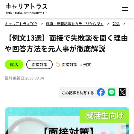
就職・転職に役立つ情報サイト
キャリアトラスTOP
就職・転職記事をカテゴリから探す
就活
面
【例文13選】面接で失敗談を聞く理由
や回答方法を元人事が徹底解説
就活
面接対策
面接対策
例文
最終更新日:2026.08.04
この記事を共有する