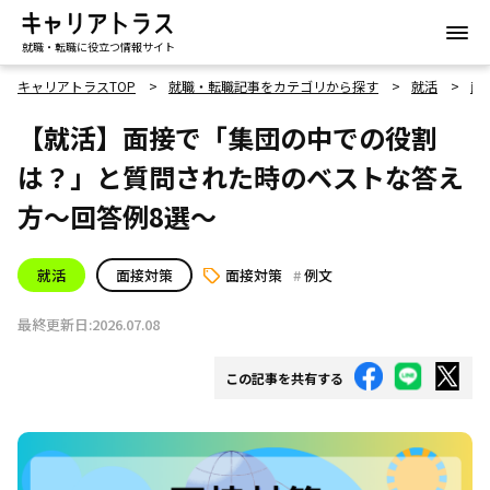
就職・転職に役立つ情報サイト
キャリアトラスTOP
就職・転職記事をカテゴリから探す
就活
面
【就活】面接で「集団の中での役割
は？」と質問された時のベストな答え
方～回答例8選～
就活
面接対策
面接対策
例文
最終更新日:2026.07.08
この記事を共有する