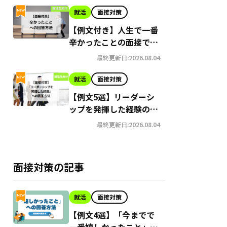
就活
面接対策
【例文付き】人生で一番
辛かったことの面接での
回答方法
最終更新日:2026.08.04
就活
面接対策
【例文5選】リーダーシ
ップを発揮した経験の面
接での答え方
最終更新日:2026.08.04
面接対策の記事
就活
面接対策
【例文4選】「今までで
一番嬉しかったこと」の