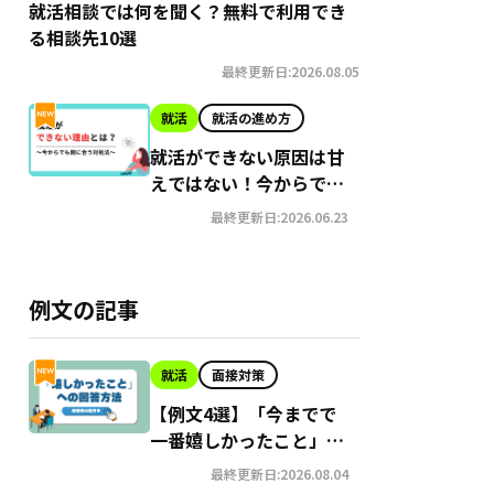
就活相談では何を聞く？無料で利用でき
る相談先10選
最終更新日:2026.08.05
就活
就活の進め方
就活ができない原因は甘
えではない！今からでも
間に合う就職への対処法
最終更新日:2026.06.23
例文の記事
就活
面接対策
【例文4選】「今までで
一番嬉しかったこと」の
面接での答え方
最終更新日:2026.08.04