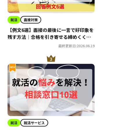
就活
面接対策
【例文6選】面接の最後に一言で好印象を
残す方法｜合格を引き寄せる締めくくり
術
最終更新日:2026.06.19
就活
就活サービス