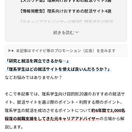
【情報掲載型】理系向けおすすめの就活サイト4選
【元キャリアアドバイザーが解説】理系学生が就活
サイトを選ぶ際のポイント3選
続きを読む
【元キャリアアドバイザーが解説】理系学生が就活
サイトを利用する際のポイント3選
本記事はマイナビ等のプロモーション（広告）を含みます
【元キャリアアドバイザーが解説】理系学生の就活
「研究と就活を両立できるかな…」
を成功させるポイント4選
「理系学生はどの就活サイトを使えば良いんだろうか？」
【元キャリアアドバイザーが解説】理系学生の就活
などお悩みではありませんか？
の特徴3選
理系学生の就活においてよく聞かれる質問
そこで本記事では、理系学生向け目的別20選のおすすめの就活サ
まとめ
イト、
就活サイトを選ぶ際のポイント
・利用する際のポイント、
理系学生の就活を成功させるポイントについて
約6年間で3,000名
程度の就職支援をしてきた元キャリアアドバイザー
の立場から解
説します。