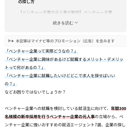
の探し方
【ベンチャー企業の元人事が解説】ベンチャー企業
で働くメリット4選
続きを読む
【ベンチャー企業の元人事が解説】ベンチャー企業
で働くデメリット3選
本記事はマイナビ等のプロモーション（広告）を含みます
【ベンチャー企業の元人事が解説】ベンチャー企業
「ベンチャー企業って実際どうなの？」
の就活の特徴4選
「ベンチャー企業に興味があるけど就職するメリット・デメリッ
【ベンチャー企業の元人事が解説】ベンチャー企業
トって何があるの？」
の就活を成功させるためのポイント4選
「ベンチャー企業に就職したいけどどこで求人を探せばいい
【ベンチャー企業の元人事が解説】ベンチャー企業
の？」
の就活によくある落とし穴
などお困りではないでしょうか？
【ベンチャー企業の元人事が解説】ベンチャー企業
に向いている人の特徴
ベンチャー企業への就職を検討している就活生に向けて、
年間300
【ベンチャー企業の元人事が解説】ベンチャー企業
名規模の新卒採用を行うベンチャー企業の元人事
の立場から、ベ
の就活によくある質問
ンチャー企業に強いおすすめの就活エージェント7選、企業の探し
まとめ