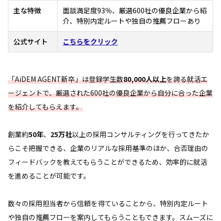
主な特徴
面談満足度93％、厳選600社の優良企業から紹
介、特別内定ルートや独自の推薦フローあり
公式サイト
こちらをクリック
「AiDEM AGENT新卒」は登録学生数
80,000人以上
を誇る就活エ
ージェントで、厳選された600社の優良企業から自分に合った企業
を紹介してもらえます。
創業約
50年
、
25万社
以上の採用コンサルティングを行ってきたか
らこそ把握できる、企業のリアルな採用基準のほか、合否理由の
フィードバックを教えてもらうことができるため、効率的に就活
を進めることが可能です。
数々の採用担当者から信頼を得ていることから、特別内定ルート
や独自の推薦フローを案内してもらうこともできます。スムーズに