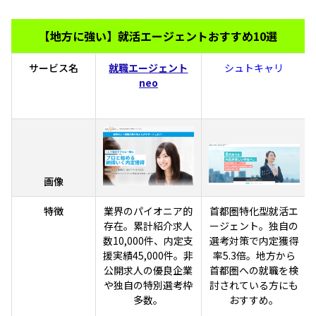
【地方に強い】就活エージェントおすすめ10選
サービス名
就職エージェント
シュトキャリ
neo
画像
特徴
業界のパイオニア的
首都圏特化型就活エ
存在。累計紹介求人
ージェント。独自の
数10,000件、内定支
選考対策で内定獲得
援実績45,000件。非
率5.3倍。地方から
公開求人の優良企業
首都圏への就職を検
や独自の特別選考枠
討されている方にも
多数。
おすすめ。