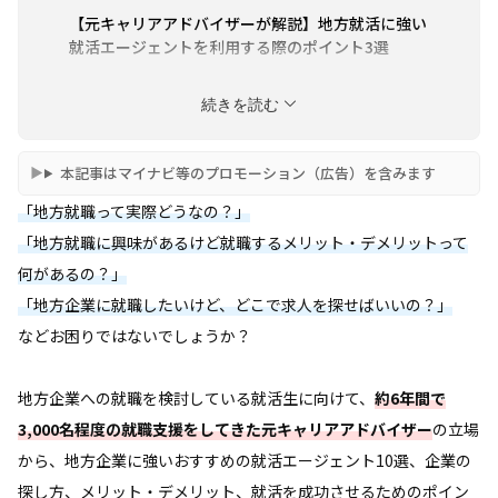
【元キャリアアドバイザーが解説】地方就活に強い
就活エージェントを利用する際のポイント3選
【元キャリアアドバイザーが解説】地方就職のメリ
続きを読む
ット5選
【元キャリアアドバイザーが解説】地方就職のデメ
本記事はマイナビ等のプロモーション（広告）を含みます
リット6選
「地方就職って実際どうなの？」
【元キャリアアドバイザーが解説】知っておきた
い！地方就職・地方移住で活用できる支援金・補助
「地方就職に興味があるけど就職するメリット・デメリットって
金制度
何があるの？」
「地方企業に就職したいけど、どこで求人を探せばいいの？」
【元キャリアアドバイザーが解説】地方就職ができ
る求人の探し方
などお困りではないでしょうか？
まとめ
地方企業への就職を検討している就活生に向けて、
約6年間で
3,000名程度の就職支援をしてきた元キャリアアドバイザー
の立場
から、地方企業に強いおすすめの就活エージェント10選、企業の
探し方、メリット・デメリット、就活を成功させるためのポイン