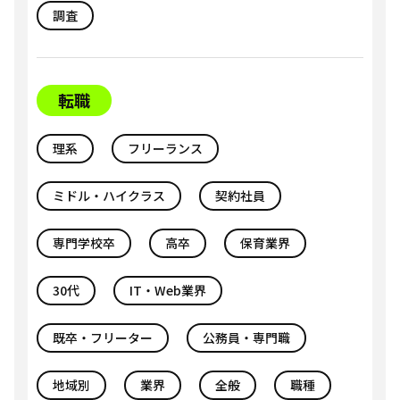
調査
転職
理系
フリーランス
ミドル・ハイクラス
契約社員
専門学校卒
高卒
保育業界
30代
IT・Web業界
既卒・フリーター
公務員・専門職
地域別
業界
全般
職種