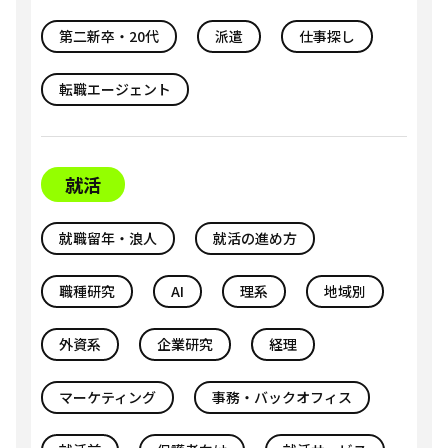
第二新卒・20代
派遣
仕事探し
転職エージェント
就活
就職留年・浪人
就活の進め方
職種研究
AI
理系
地域別
外資系
企業研究
経理
マーケティング
事務・バックオフィス