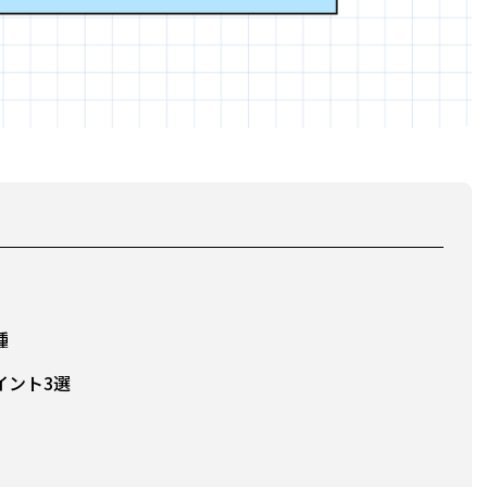
種
イント3選