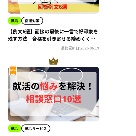
就活
面接対策
【例文6選】面接の最後に一言で好印象を
残す方法｜合格を引き寄せる締めくくり
術
最終更新日:2026.06.19
就活
就活サービス