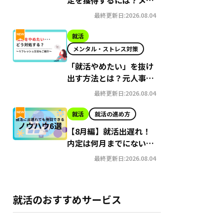
ット・デメリット、内定
最終更新日:2026.08.04
獲得に必要な準備を徹底
解説
就活
メンタル・ストレス対策
「就活やめたい」を抜け
出す方法とは？元人事が
徹底解説
最終更新日:2026.08.04
就活
就活の進め方
【8月編】就活出遅れ！
内定は何月までにないと
やばい？今からでも挽回
最終更新日:2026.08.04
できるノウハウ6選紹介
就活のおすすめサービス