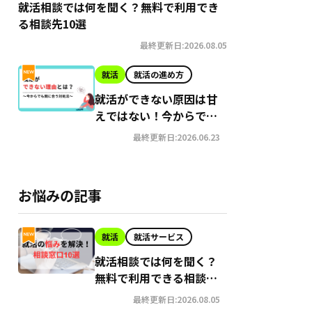
就活相談では何を聞く？無料で利用でき
る相談先10選
最終更新日:2026.08.05
就活
就活の進め方
就活ができない原因は甘
えではない！今からでも
間に合う就職への対処法
最終更新日:2026.06.23
お悩みの記事
就活
就活サービス
就活相談では何を聞く？
無料で利用できる相談先
10選
最終更新日:2026.08.05