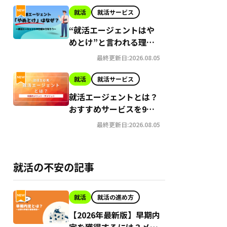
就活
就活サービス
“就活エージェントはや
めとけ”と言われる理
由！活用方法も紹介
最終更新日:2026.08.05
就活
就活サービス
就活エージェントとは？
おすすめサービスを9つ
って
厳選｜利用のメリット・
最終更新日:2026.08.05
デメリットと選ぶ際のポ
イント4つ
6年2月
就活の不安の記事
就活
就活の進め方
【2026年最新版】早期内
定を獲得するには？メリ