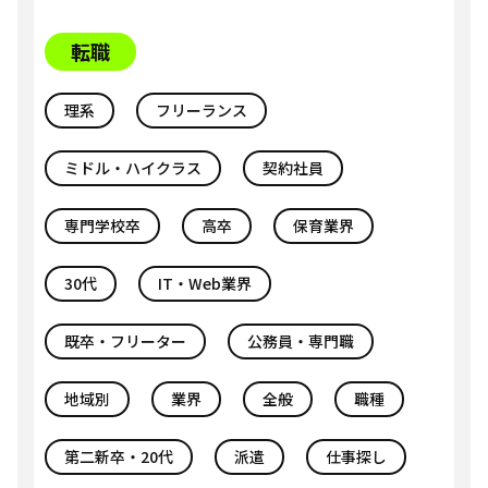
転職
理系
フリーランス
ミドル・ハイクラス
契約社員
専門学校卒
高卒
保育業界
30代
IT・Web業界
既卒・フリーター
公務員・専門職
地域別
業界
全般
職種
第二新卒・20代
派遣
仕事探し