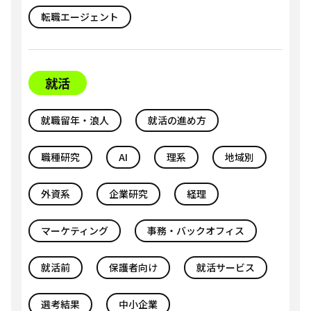
転職エージェント
就活
就職留年・浪人
就活の進め方
職種研究
AI
理系
地域別
外資系
企業研究
経理
マーケティング
事務・バックオフィス
就活前
保護者向け
就活サービス
選考結果
中小企業