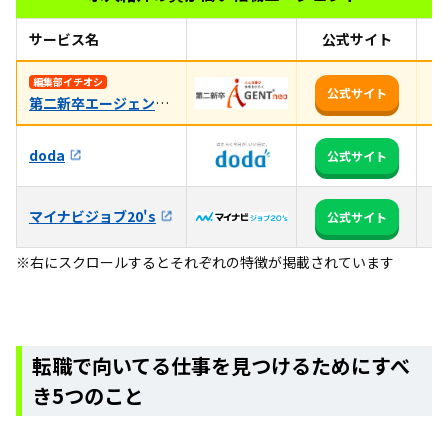
サービス名
公式サイト
お
【
編集部イチオシ
公式サイト
第二新卒エージェントneo
収
3
doda
公式サイト
る
マイナビジョブ20's
全
公式サイト
※右にスクロールするとそれぞれの特徴が掲載されています
転職で向いてる仕事を見つけるためにすべ
き5つのこと