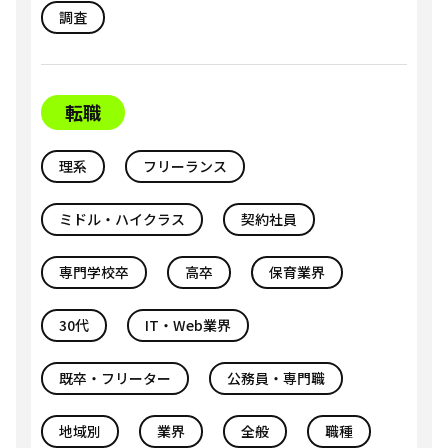
調査
転職
理系
フリーランス
ミドル・ハイクラス
契約社員
専門学校卒
高卒
保育業界
30代
IT・Web業界
既卒・フリーター
公務員・専門職
地域別
業界
全般
職種