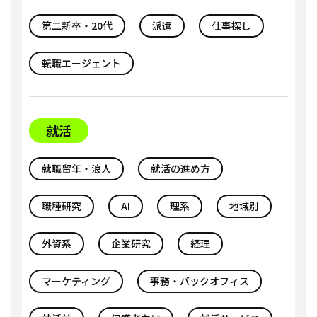
第二新卒・20代
派遣
仕事探し
転職エージェント
就活
就職留年・浪人
就活の進め方
職種研究
AI
理系
地域別
外資系
企業研究
経理
マーケティング
事務・バックオフィス