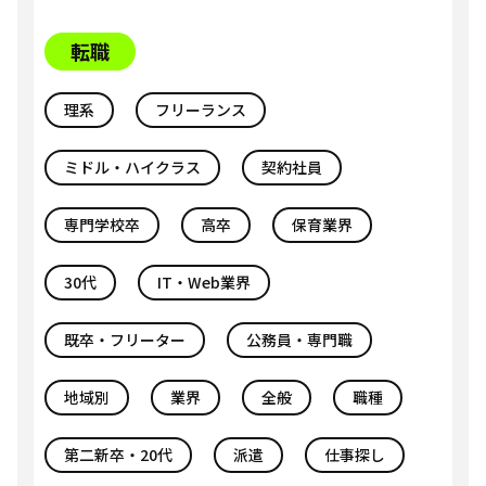
転職
理系
フリーランス
ミドル・ハイクラス
契約社員
専門学校卒
高卒
保育業界
30代
IT・Web業界
既卒・フリーター
公務員・専門職
地域別
業界
全般
職種
第二新卒・20代
派遣
仕事探し