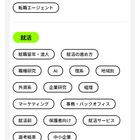
転職エージェント
就活
就職留年・浪人
就活の進め方
職種研究
AI
理系
地域別
外資系
企業研究
経理
マーケティング
事務・バックオフィス
就活前
保護者向け
就活サービス
選考結果
中小企業