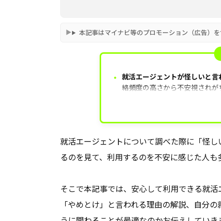
本記事はマイナビ等のプロモーション（広告）を
・
就活エージェントが怪しいと言
絡頻度の高さから不安視されが
怪しいサービスではない。
就活エージェントを選ぶ際のポ
ト対応の充実度を確認すること
就活エージェントを利用する際
就活エージェントについて調べた際に「怪し
極的にする」「企業に直接聞き
るのを見て、利用するのを不安に感じた人も
業に聞いてもらう」など受け身
う。
そこで本記事では、安心して利用できる就活
「やめとけ」と言われる理由の解説、自分の
うに関わることが最適なのかお伝えしていき