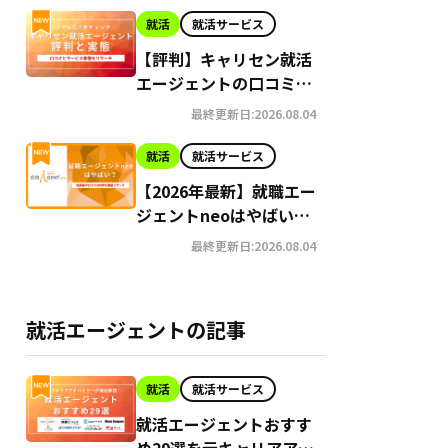
就活
就活サービス
【評判】キャリセン就活
エージェントの口コミま
とめ｜実態を調査
最終更新日:2026.08.04
就活
就活サービス
【2026年最新】就職エー
ジェントneoはやばい？
評判は？Google口コミ
最終更新日:2026.08.04
高評価の真実と利用の注
意点を徹底解説
就活エージェントの記事
就活
就活サービス
就活エージェントおすす
め29選を元キャリアアド