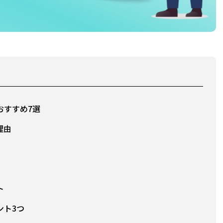
おすすめ7選
理由
ト
ント3つ