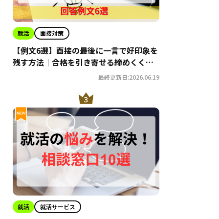
就活
面接対策
【例文6選】面接の最後に一言で好印象を
残す方法｜合格を引き寄せる締めくくり
術
最終更新日:2026.06.19
就活
就活サービス