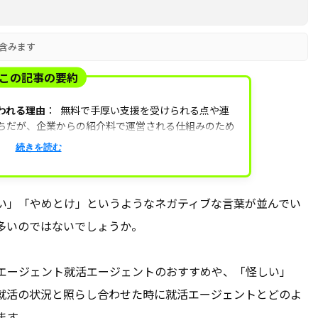
含みます
この記事の要約
われる理由
：
無料で手厚い支援を受けられる点や連
ちだが、企業からの紹介料で運営される仕組みのため
イント
実績や口コミ、保有求人の質と量、サポー
続きを読む
が大切。
のポイント
「アドバイザーに選考対策の依頼を積
い」「やめとけ」というようなネガティブな言葉が並んでい
づら労働環境や社風について就活エージェントから企
多いのではないでしょうか。
ではなく主体的に就活エージェントを利用しましょ
エージェント就活エージェントのおすすめや、「怪しい」
就活の状況と照らし合わせた時に就活エージェントとどのよ
ます。