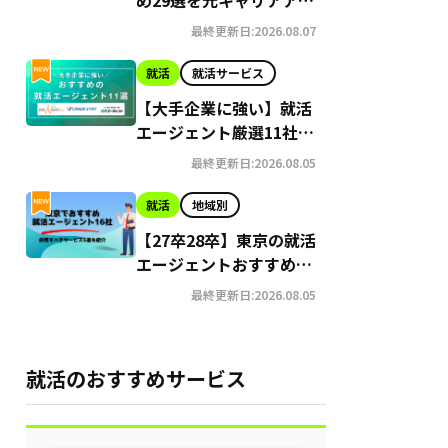
バイザーが徹底比較！
最終更新日:2026.08.07
就活
就活サービス
【大手企業に強い】就活
エージェント厳選11社|
元キャリアアドバイザー
最終更新日:2026.08.05
がサービスの選び方も解
説
就活
地域別
【27卒28卒】東京の就活
エージェントおすすめ16
選を徹底比較
最終更新日:2026.08.05
就活のおすすめサービス