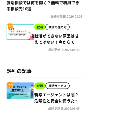
就活相談では何を聞く？無料で利用でき
る相談先10選
最終更新日:2026.08.05
就活
就活の進め方
就活ができない原因は甘
えではない！今からでも
間に合う就職への対処法
最終更新日:2026.06.23
評判の記事
就活
就活サービス
新卒エージェントは闇？
危険性と安全に使うため
のポイント解説
最終更新日:2026.08.05