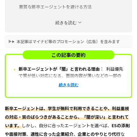
悪質な新卒エージェントを避ける方法
新卒エージェントを選ぶ際のポイント
続きを読む
本記事はマイナビ等のプロモーション（広告）を含みます
この記事の要約
・
新卒エージェントが「闇」と言われる理由
：
利益優先
で質が低い対応になる、面談内容が薄いなどの一部の
悪質なエージェントの評価が、“新卒エージェントは
新卒エージェントを利用するメリット
書類添削や面
続きを読む
闇”と言われる原因になっている。
接対策、非公開求人紹介、第三者視点の評価が得られ
るなど、就活を効率的に進められる利点がある。
新卒エージェントは、学生が無料で利用できることや、利益重視
悪質な新卒エージェントを避ける方法
口コミ・実
の対応・質のばらつきがあることから、「闇が深い」と言われて
績・提携企業数を事前に確認し、自分の希望や意思を
います。
明確に伝えたうえで複数エージェントで比較すること
しかし、自分に合ったエージェントを選べば、
ESの添削
が大切
や面接対策
、
適性に合った企業紹介
、
企業とのやりとり代行
な