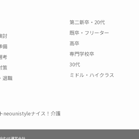
第二新卒・20代
既卒・フリーター
検討
高卒
準備
専門学校卒
選考
30代
対策
ミドル・ハイクラス
・退職
neo
unistyle
ナイス！介護
合わせ
運営会社