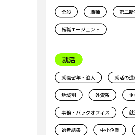
全般
職種
第二新
転職エージェント
就活
就職留年・浪人
就活の進
地域別
外資系
企
事務・バックオフィス
就
選考結果
中小企業