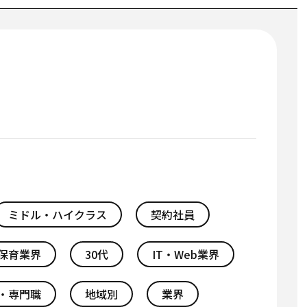
ミドル・ハイクラス
契約社員
保育業界
30代
IT・Web業界
・専門職
地域別
業界