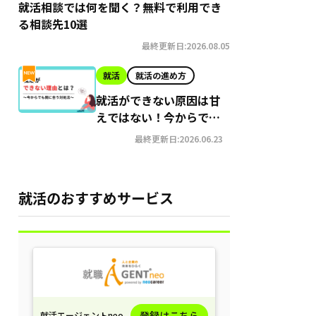
就活相談では何を聞く？無料で利用でき
る相談先10選
最終更新日:2026.08.05
就活
就活の進め方
就活ができない原因は甘
えではない！今からでも
間に合う就職への対処法
最終更新日:2026.06.23
就活のおすすめサービス
登録はこちら
就活エージェントneo