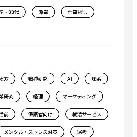
卒・20代
派遣
仕事探し
め方
職種研究
AI
理系
業研究
経理
マーケティング
活前
保護者向け
就活サービス
メンタル・ストレス対策
選考