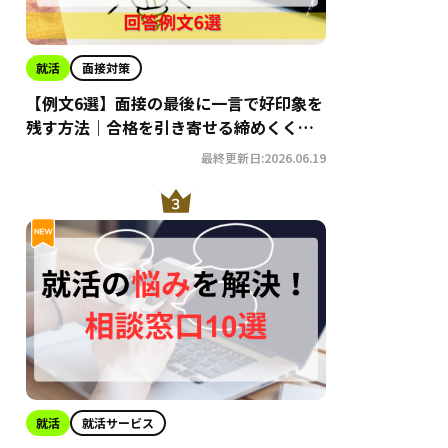
就活
面接対策
【例文6選】面接の最後に一言で好印象を
残す方法｜合格を引き寄せる締めくくり
術
最終更新日:2026.06.19
就活
就活サービス