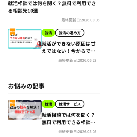
就活相談では何を聞く？無料で利用でき
る相談先10選
最終更新日:2026.08.05
就活
就活の進め方
就活ができない原因は甘
えではない！今からでも
間に合う就職への対処法
最終更新日:2026.06.23
お悩みの記事
就活
就活サービス
就活相談では何を聞く？
無料で利用できる相談先
10選
最終更新日:2026.08.05