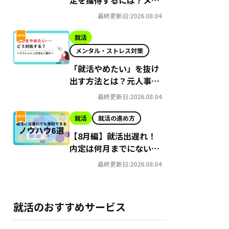
ット・デメリット、内定
最終更新日:2026.08.04
獲得に必要な準備を徹底
解説
就活
メンタル・ストレス対策
「就活やめたい」を抜け
出す方法とは？元人事が
徹底解説
最終更新日:2026.08.04
就活
就活の進め方
【8月編】就活出遅れ！
内定は何月までにないと
やばい？今からでも挽回
最終更新日:2026.08.04
できるノウハウ6選紹介
就活のおすすめサービス