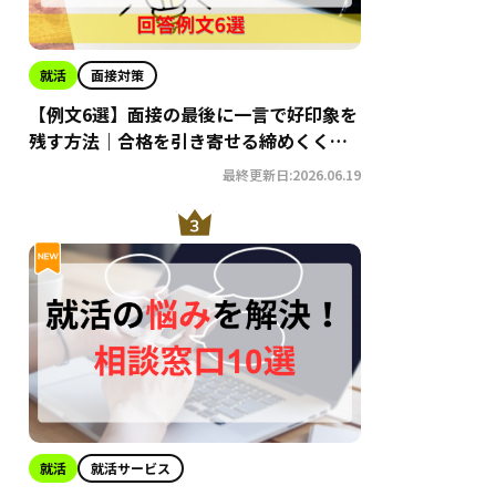
就活
面接対策
【例文6選】面接の最後に一言で好印象を
残す方法｜合格を引き寄せる締めくくり
術
最終更新日:2026.06.19
就活
就活サービス