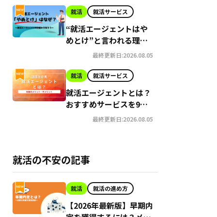
就活
就活サービス
“就活エージェントはや
めとけ”と言われる理
由！活用方法も紹介
最終更新日:2026.08.05
就活
就活サービス
就活エージェントとは？
おすすめサービスを9つ
厳選｜利用のメリット・
最終更新日:2026.08.05
デメリットと選ぶ際のポ
イント4つ
1日時点）
就活の不安の記事
プの求人あり
ど特別推薦枠多数
就活
就活の進め方
【2026年最新版】早期内
定を獲得するには？メリ