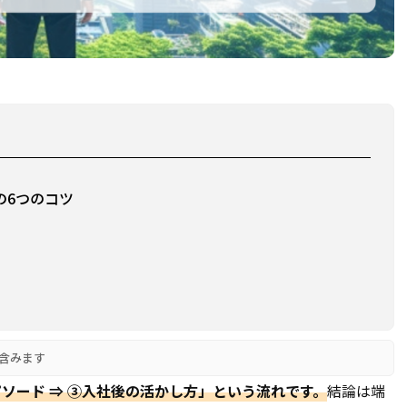
の6つのコツ
含みます
ピソード ⇒ ③入社後の活かし方」という流れです。
結論は端