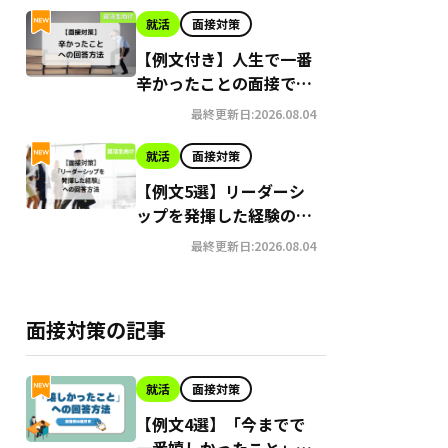
就活
面接対策
30日時点）
【例文付き】人生で一番
プの求人あり
辛かったことの面接での
ど特別推薦枠多数
回答方法
最終更新日:2026.08.04
就活
面接対策
【例文5選】リーダーシ
ップを発揮した経験の面
接での答え方
最終更新日:2026.08.04
面接対策の記事
就活
面接対策
【例文4選】「今までで
一番嬉しかったこと」の