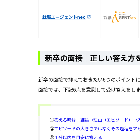
就職エージェントneo
新卒の面接｜正しい答え方
新卒の面接で抑えておきたい6つのポイント
面接では、下記6点を意識して受け答えをし
①
答える時は「結論→理由（エピソード）→
②
エピソードの大きさではなくその過程をア
③
１分以内を目安に答える