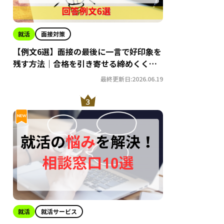
就活
面接対策
【例文6選】面接の最後に一言で好印象を
残す方法｜合格を引き寄せる締めくくり
術
最終更新日:2026.06.19
就活
就活サービス