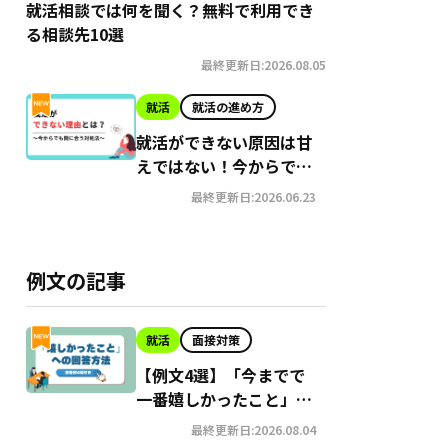
就活相談では何を聞く？無料で利用でき
る相談先10選
最終更新日:2026.08.05
就活
就活の進め方
就活ができない原因は甘
えではない！今からでも
間に合う就職への対処法
最終更新日:2026.06.23
例文の記事
就活
面接対策
【例文4選】「今までで
一番嬉しかったこと」の
面接での答え方
最終更新日:2026.08.04