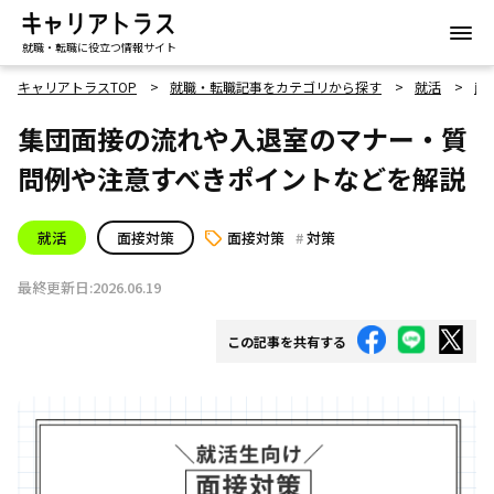
就職・転職に役立つ情報サイト
キャリアトラスTOP
就職・転職記事をカテゴリから探す
就活
面
集団面接の流れや入退室のマナー・質
問例や注意すべきポイントなどを解説
就活
面接対策
面接対策
対策
最終更新日:2026.06.19
この記事を共有する