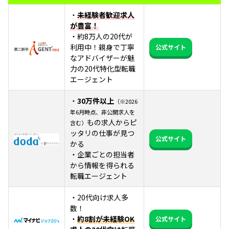
・
未経験者歓迎求人
が豊富！
・約8万人の20代が
利用中！親身で丁寧
公式サイト
なアドバイザーが魅
力の20代特化型転職
エージェント
・
30万件以上
（※2026
年6月時点、非公開求人を
もの求人からピ
含む）
ッタリの仕事が見つ
公式サイト
かる
・企業ごとの担当者
から情報を得られる
転職エージェント
・20代向け求人多
数！
・
約8割が未経験OK
公式サイト