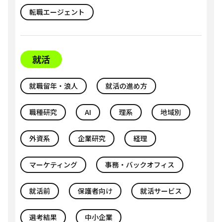
転職エージェント
就活
就職留年・浪人
就活の進め方
職種研究
AI
理系
地域別
外資系
企業研究
経理
マーケティング
事務・バックオフィス
就活前
保護者向け
就活サービス
選考結果
中小企業