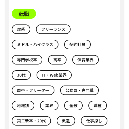
転職
理系
フリーランス
ミドル・ハイクラス
契約社員
専門学校卒
高卒
保育業界
30代
IT・Web業界
既卒・フリーター
公務員・専門職
地域別
業界
全般
職種
第二新卒・20代
派遣
仕事探し