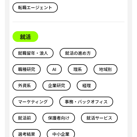
転職エージェント
就活
就職留年・浪人
就活の進め方
職種研究
AI
理系
地域別
外資系
企業研究
経理
マーケティング
事務・バックオフィス
就活前
保護者向け
就活サービス
選考結果
中小企業