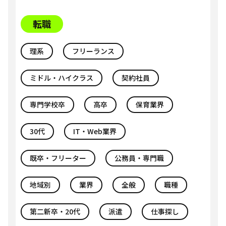
転職
理系
フリーランス
ミドル・ハイクラス
契約社員
専門学校卒
高卒
保育業界
30代
IT・Web業界
既卒・フリーター
公務員・専門職
地域別
業界
全般
職種
第二新卒・20代
派遣
仕事探し