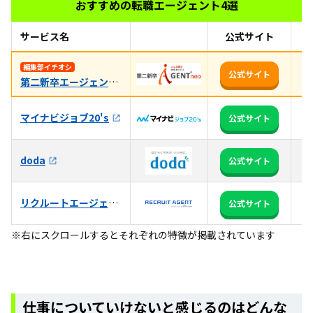
おすすめの転職エージェント4選
サービス名
公式サイト
お
未
編集部イチオシ
公式サイト
第二新卒エージェントneo
相
マイナビジョブ20's
全
公式サイト
3
doda
公式サイト
る
リクルートエージェント
日
公式サイト
※右にスクロールするとそれぞれの特徴が掲載されています
仕事についていけないと感じるのはどんな