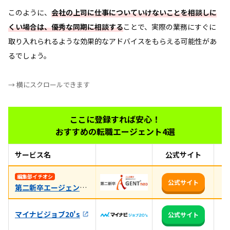
このように、
会社の上司に仕事についていけないことを相談しに
くい場合は、優秀な同期に相談する
ことで、実際の業務にすぐに
取り入れられるような効果的なアドバイスをもらえる可能性があ
るでしょう。
→ 横にスクロールできます
ここに登録すれば安心！
おすすめの転職エージェント4選
サービス名
公式サイト
お
未
編集部イチオシ
公式サイト
第二新卒エージェントneo
相
マイナビジョブ20's
全
公式サイト