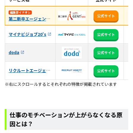
未
編集部イチオシ
公式サイト
第二新卒エージェントneo
相
マイナビジョブ20's
全
公式サイト
3
doda
公式サイト
る
リクルートエージェント
日
公式サイト
※右にスクロールするとそれぞれの特徴が掲載されています
仕事のモチベーションが上がらなくなる原
因とは？