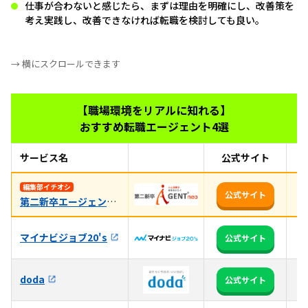
仕事が合わないと感じたら、まずは理由を明確にし、改善策を
考え実践し、改善できなければ転職を検討しても良い。
→ 横にスクロールできます
【職場環境をリアルに知れる】
おすすめ転職エージェント4選
サービス名
公式サイト
お
未
編集部イチオシ
公式サイト
第二新卒エージェントneo
親
マイナビジョブ20's
全
公式サイト
3
doda
公式サイト
る