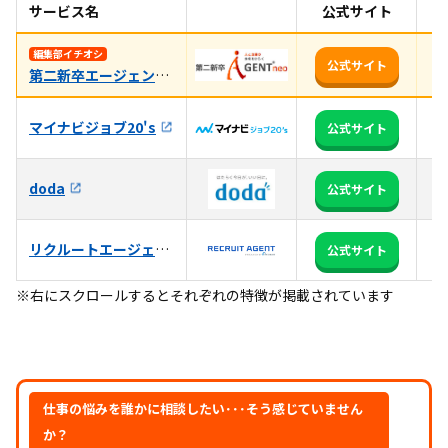
サービス名
公式サイト
お
未
編集部イチオシ
公式サイト
第二新卒エージェントneo
親
マイナビジョブ20's
全
公式サイト
3
doda
公式サイト
る
リクルートエージェント
日
公式サイト
※右にスクロールするとそれぞれの特徴が掲載されています
仕事の悩みを誰かに相談したい･･･そう感じていません
か？