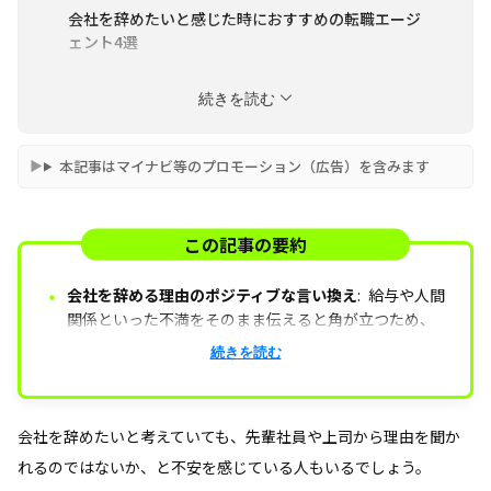
会社を辞めたいと感じた時におすすめの転職エージ
ェント4選
まとめ
続きを読む
本記事はマイナビ等のプロモーション（広告）を含みます
この記事の要約
・
会社を辞める理由のポジティブな言い換え
:
給与や人間
関係といった不満をそのまま伝えると角が立つため、
「専門性を高めたい」「新しい分野に挑戦したい」な
感謝とお詫びを併せて伝える
突然の報告への謝罪と、
続きを読む
ど、前向きな表現に変換して伝えることが大切です。
これまでの指導への感謝を併せて伝えることで、円満
退職につなげることができるでしょう。
会社を辞めたいと考えていても、先輩社員や上司から理由を聞か
伝える際の注意点
相手によって理由を変えると矛盾が
れるのではないか、と不安を感じている人もいるでしょう。
生じ、信頼を損なう恐れがあります。誰に対しても一貫