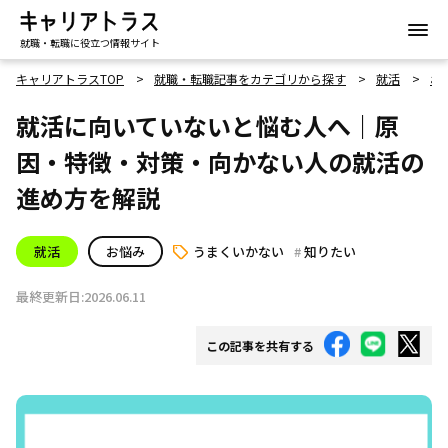
就職・転職に役立つ情報サイト
キャリアトラスTOP
就職・転職記事をカテゴリから探す
就活
お
就活に向いていないと悩む人へ｜原
因・特徴・対策・向かない人の就活の
進め方を解説
就活
お悩み
うまくいかない
知りたい
最終更新日:2026.06.11
この記事を共有する