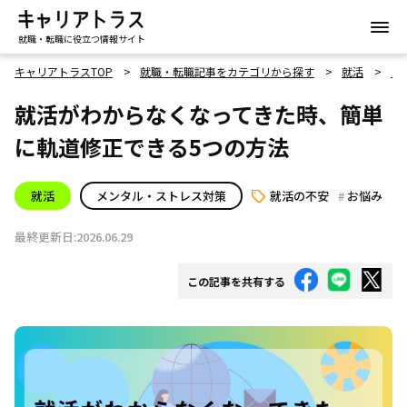
就職・転職に役立つ情報サイト
キャリアトラスTOP
就職・転職記事をカテゴリから探す
就活
メ
就活がわからなくなってきた時、簡単
に軌道修正できる5つの方法
就活
メンタル・ストレス対策
就活の不安
お悩み
最終更新日:2026.06.29
この記事を共有する