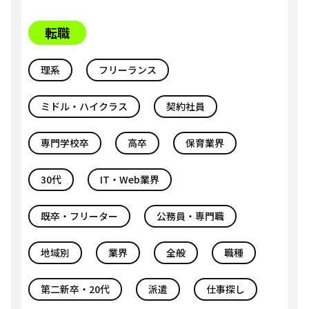
転職
理系
フリーランス
ミドル・ハイクラス
契約社員
専門学校卒
高卒
保育業界
30代
IT・Web業界
既卒・フリーター
公務員・専門職
地域別
業界
全般
職種
第二新卒・20代
派遣
仕事探し