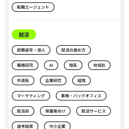
転職エージェント
就活
就職留年・浪人
就活の進め方
職種研究
AI
理系
地域別
外資系
企業研究
経理
マーケティング
事務・バックオフィス
就活前
保護者向け
就活サービス
選考結果
中小企業