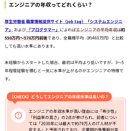
エンジニアの年収ってどれくらい？
厚生労働省 職業情報提供サイト（job tag）「システムエンジニ
ア」
および
「プログラマー」
によれば
エンジニアの平均年収は
約
550万円〜570万円前後
であり、全職種平均（約460万円）と比較
しても高い水準にあります。
未経験からスタートした場合、最初は平均より低いですが、3〜5
年程度経験を積むと一気に水準が上がるのがエンジニアの特徴で
す。
【CHECK】どうしてエンジニアの年収水準は高いの？
エンジニアの年収水準が高い理由には「希少性」
「利益率の高さ」の2点が挙げられ、前者につい
ては「2030年には最大で約79万人のIT人材が不
足する」と予測されており、企業間の争奪戦が年