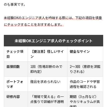
のも事実です。
未経験OKのエンジニア求人を吟味する際には、下記の項目を慎重
にチェックすることをおすすめします。
未経験OKエンジニア求人のチェックポイント
チェック項
【要注意】怪しいサイ
健全なサイン
目
ン
面接回数
1回（性格診断のみで
2〜3回（意欲を深掘
即内定）
りされる）
ポートフォ
提出を求められない
作品のコードや学習
リオ
過程を確認される
研修内容
「現場で覚える」の一
期間（3ヵ月など）
点張りで詳細が不透明
やカリキュラムが具
体的