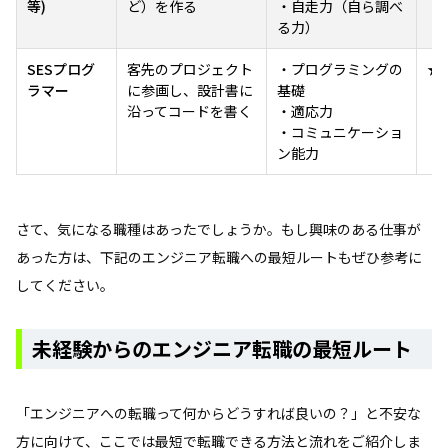
等)
ど）を作る
・自走力（自ら調べ
る力）
SESプログ
客先のプロジェクト
・プログラミングの
★
ラマー
に参画し、設計書に
基礎
沿ってコードを書く
・適応力
・コミュニケーショ
ン能力
さて、気になる職種はあったでしょうか。もし興味のある仕事が
あった方は、下記のエンジニア転職への最短ルートもぜひ参考に
してください。
未経験からのエンジニア転職の最短ルート
「エンジニアへの転職って何からどうすれば良いの？」と不安な
方に向けて、ここでは最短で転職できる方法と流れをご紹介しま