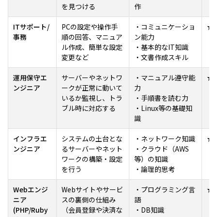
を見つける
作
ITサポート/
PCの設定や操作手
・コミュニケーショ
★
事務
順の回答、マニュア
ン能力
ル作成、簡単な設定
・基本的なIT知識
変更など
・文書作成スキル
運用保守エ
サーバーやネットワ
・マニュアル遵守能
★
ンジニア
ークが正常に動いて
力
いるか監視し、トラ
・手順書を読む力
ブル時に対応する
・Linux等の基礎知
識
インフラエ
システムの土台とな
・ネットワーク知識
★
ンジニア
るサーバーやネット
・クラウド（AWS
ワークの構築・設定
等）の知識
を行う
・論理的思考
Webエンジ
Webサイトやサービ
・プログラミング言
★
ニア
スの裏側の仕組み
語
(PHP/Ruby
（会員登録や決済な
・DB知識