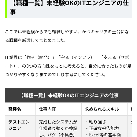
【職種一覧】未経験OKのITエンジニアの仕
事
ここでは未経験からでも転職しやすい、かつキャリアの土台にな
る職種を厳選してまとめました。
IT業界は「作る（開発）」「守る（インフラ）」「支える（サポ
ート）」の3つの方向性をもとに考えると、自分に合ったものが見
つかりやすくなりますのでぜひ参考にしてください。
【職種一覧】未経験OKのITエンジニアの仕事
職種名
仕事内容
求められるスキル
転
テストエン
完成したシステムが
・粘り強さ
★
ジニア
仕様通り動くか検証
・正確な報告能力
し、バグ（不具合）
・Excel等の基本操