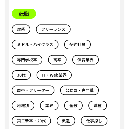
転職
理系
フリーランス
ミドル・ハイクラス
契約社員
専門学校卒
高卒
保育業界
30代
IT・Web業界
既卒・フリーター
公務員・専門職
地域別
業界
全般
職種
第二新卒・20代
派遣
仕事探し