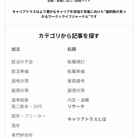
就職・転職に役立つ情報サイト
キャリアトラスはより豊かなキャリアを目指す若者に向けた“選択肢が見つ
かるワーク×ライフジャーナル”です
カテゴリから記事を探す
就活
転職
就活の不安
転職検討
就活準備
転職準備
選考対策
書類選考
面接対策
面接対策
選考結果
内定・退職
第二新卒・20代
リサーチ
既卒・フリーター
キャリアトラスとは
高卒
専門学校卒