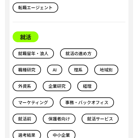
転職エージェント
就活
就職留年・浪人
就活の進め方
職種研究
AI
理系
地域別
外資系
企業研究
経理
マーケティング
事務・バックオフィス
就活前
保護者向け
就活サービス
選考結果
中小企業