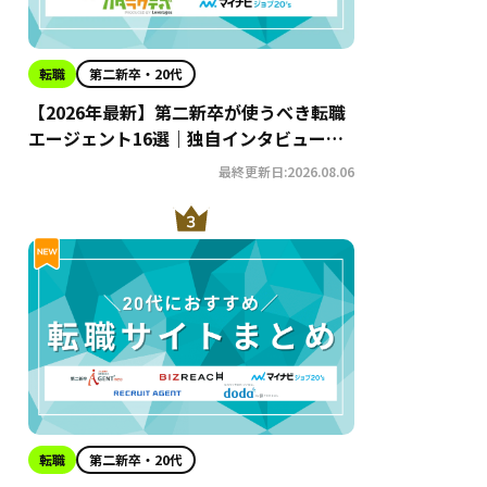
転職
第二新卒・20代
【2026年最新】第二新卒が使うべき転職
エージェント16選｜独自インタビューか
らわかるおすすめ理由・サービスの特徴
最終更新日:2026.08.06
を徹底解説！
転職
第二新卒・20代