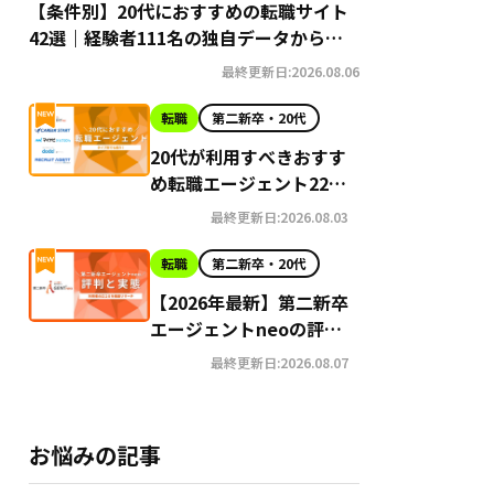
【条件別】20代におすすめの転職サイト
42選｜経験者111名の独自データから導
き出す選び方
最終更新日:2026.08.06
転職
第二新卒・20代
20代が利用すべきおすす
め転職エージェント22選
【2026年最新】
最終更新日:2026.08.03
転職
第二新卒・20代
【2026年最新】第二新卒
エージェントneoの評判
はやばい？Google口コ
最終更新日:2026.08.07
ミ高評価の真実と利用の
注意点を徹底解説
お悩みの記事