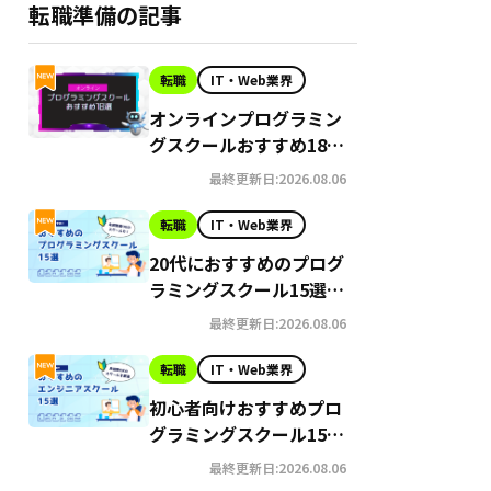
転職準備の記事
転職
IT・Web業界
オンラインプログラミン
グスクールおすすめ18選
｜失敗しないスクールの
最終更新日:2026.08.06
選び方とは？
転職
IT・Web業界
20代におすすめのプログ
ラミングスクール15選｜
無料・格安・転職保証あ
最終更新日:2026.08.06
り
転職
IT・Web業界
初心者向けおすすめプロ
グラミングスクール15選
｜無料or安い社会人向け
最終更新日:2026.08.06
スクール一挙公開！