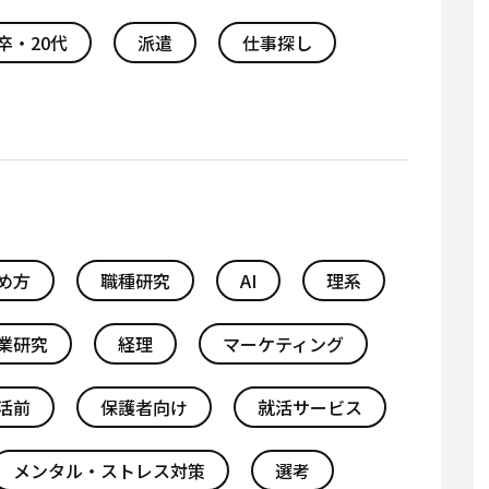
卒・20代
派遣
仕事探し
め方
職種研究
AI
理系
業研究
経理
マーケティング
活前
保護者向け
就活サービス
メンタル・ストレス対策
選考