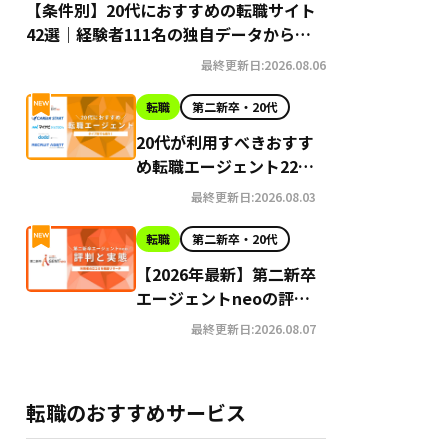
【条件別】20代におすすめの転職サイト
42選｜経験者111名の独自データから導
き出す選び方
最終更新日:2026.08.06
転職
第二新卒・20代
20代が利用すべきおすす
め転職エージェント22選
【2026年最新】
最終更新日:2026.08.03
転職
第二新卒・20代
【2026年最新】第二新卒
エージェントneoの評判
はやばい？Google口コ
最終更新日:2026.08.07
ミ高評価の真実と利用の
注意点を徹底解説
転職のおすすめサービス