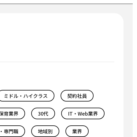
ミドル・ハイクラス
契約社員
保育業界
30代
IT・Web業界
・専門職
地域別
業界