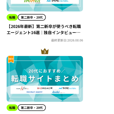
転職
第二新卒・20代
【2026年最新】第二新卒が使うべき転職
エージェント16選｜独自インタビューか
らわかるおすすめ理由・サービスの特徴
最終更新日:2026.08.06
を徹底解説！
転職
第二新卒・20代