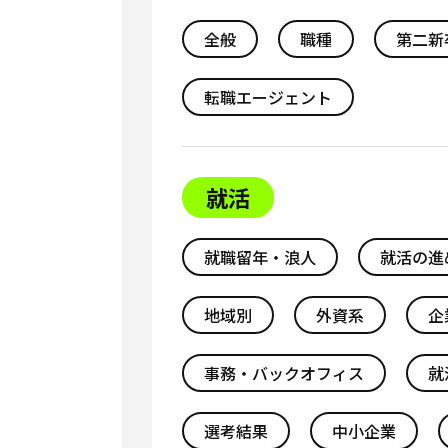
全般
職種
第二新
転職エージェント
就活
就職留年・浪人
就活の進
地域別
外資系
企
事務・バックオフィス
就
選考結果
中小企業